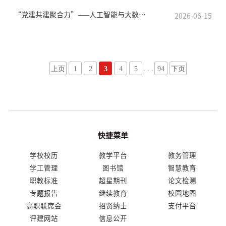
“党建共建聚合力”——人工智能与大数据学院党总支与蔺惠社区党总支
2026-06-15
. . .
上页
1
2
3
4
5
94
下页
快捷菜单
学校校历
教学平台
教务管理
学工管理
图书馆
智慧教育
职教标准
超星期刊
论文检测
专题报告
继续教育
校园地图
高职联席会
招贤纳士
支付平台
评建网站
信息公开