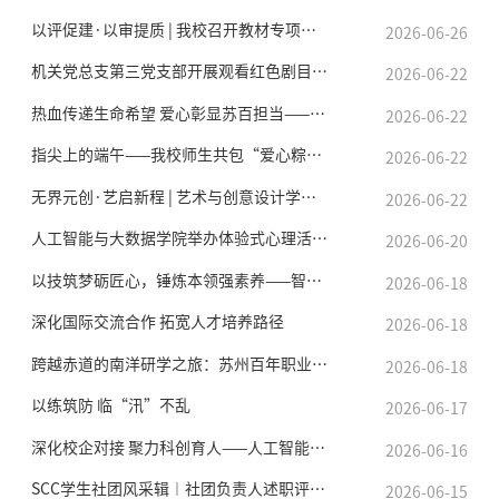
招标公告
以评促建·以审提质 | 我校召开教材专项评审会
2026-06-26
机关党总支第三党支部开展观看红色剧目《信仰》主题党日活动
2026-06-22
人才招聘
热血传递生命希望 爱心彰显苏百担当——我校开展2026年上半年无偿献血活动
2026-06-22
我的门户
En
旧版
指尖上的端午——我校师生共包“爱心粽”，送温暖传真情
2026-06-22
无界元创·艺启新程 | 艺术与创意设计学院2026届毕业设计展顺利开幕
2026-06-22
人工智能与大数据学院举办体验式心理活动助力学子轻装上阵
2026-06-20
以技筑梦砺匠心，锤炼本领强素养——智能制造学院首届“智造技能节”学生专业技能竞赛圆满落幕
2026-06-18
深化国际交流合作 拓宽人才培养路径
2026-06-18
跨越赤道的南洋研学之旅：苏州百年职业学院2026新加坡全纪实
2026-06-18
以练筑防 临“汛”不乱
2026-06-17
深化校企对接 聚力科创育人——人工智能与大数据学院赴乐聚机器人开展走访调研
2026-06-16
SCC学生社团风采辑︱社团负责人述职评议大会顺利召开！
2026-06-15