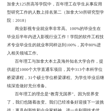
加拿大
125
所高等学院中，百年理工在学生从事应用
型研究工作的人数上排名第二（加拿大
50
所研究型学
院：
2018
）
商业影视专业就业率非常高。
100%
的毕业生在
毕业后半年内进入影视行业工作！学院的软件工程技
术专业毕业生的就业率同样达到
100%
，其中
80%
进
入相关领域工作。
百年理工与加拿大本土及海外知名大学合作，提
供超过
1000
个大学直通车项目，其中
313
个本科学位
桥梁课程，
31
个硕士学位桥梁课程。为学生毕业后继
续深造做好充分准备。
百年理工的理念是“教育无国界”。因为世界变
了，我们也随着改变。我们已经准备好迎接下一波挑
战：更具创新性和企业家精神，进一步利用技术优