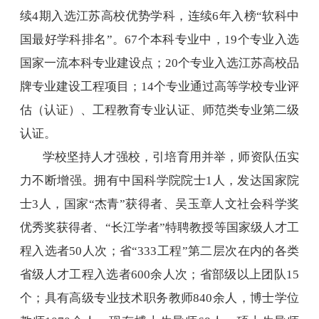
续
4
期入选江苏高校优势学科，连续
6
年入榜“软科中
国最好学科排名”。
67
个本科专业中，
19
个专业入选
国家一流本科专业建设点；
20
个专业入选江苏高校品
牌专业建设工程项目；
14
个专业通过高等学校专业评
估（认证）、工程教育专业认证、师范类专业第二级
认证。
学校坚持人才强校，引培育用并举，师资队伍实
力不断增强。拥有中国科学院院士
1
人，发达国家院
士
3
人，国家“杰青”获得者、吴玉章人文社会科学奖
优秀奖获得者、“长江学者”特聘教授等国家级人才工
程入选者
50
人次；省“
333
工程”第二层次在内的各类
省级人才工程入选者
600
余人次；省部级以上团队
15
个；具有高级专业技术职务教师
840
余人，博士学位