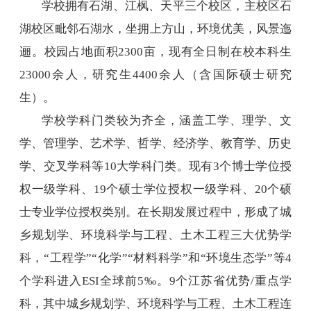
学校拥有石湖、江枫、天平三个校区，主校区石
湖校区毗邻石湖水，坐拥上方山，环境优美，风景迤
逦。校园占地面积
2300
亩，现有全日制在校本科生
23000
余人，研究生
4400
余人（含国际硕士研究
生）。
学校学科门类较为齐全，涵盖工学、理学、文
学、管理学、艺术学、哲学、经济学、教育学、历史
学、交叉学科等
10
大学科门类。现有
3
个博士学位授
权一级学科、
19
个硕士学位授权一级学科、
20
个硕
士专业学位授权类别。在长期发展过程中，形成了城
乡规划学、环境科学与工程、土木工程三大优势学
科，“工程学”“化学”“材料科学”和“环境生态学”等
4
个学科进入
ESI
全球前
5‰
。
9
个江苏省优势
/
重点学
科，其中城乡规划学、环境科学与工程、土木工程连