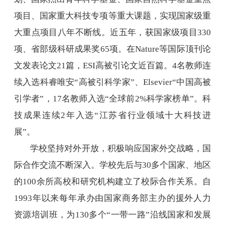
项目、国家重大科技专项等重大课题，实现国家级重
大重点项目八年不断线。近五年，获国家级项目
330
项、省部级科研成果奖
65
项。在
Nature
等国际顶刊论
文发表论文
21
篇，
ESI
高被引论文近百篇。
4
名教师连
续入选科睿唯安“高被引科学家”、
Elsevier“
中国高被
引学者”，
17
名教师入选“全球前
2%
科学家榜单”。科
技成果连续
2
年入选“江苏省行业领域十大科技进
展”。
学校坚持对外开放，积极响应国家外交战略，国
际合作交流不断深入。学校先后与
30
多个国家、地区
的
100
余所高校和研究机构建立了校际合作关系。自
1993
年以来每年承办由国家商务部主办的援外人力
资源培训班，为
130
多个“一带一路”沿线国家和发展