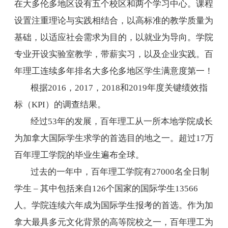
在大多伦多地区设有五个校区和两个学习中心。课程
设置注重理论与实践相结合，以高标准的教学质量为
基础，以适应社会需求为目的，以就业为导向。学院
专业开设实验室教学，带薪实习，以及企业实践。百
年理工连续多年排名大多伦多地区学生满意度第一！
根据
2016
，
2017
，
2018
和
2019
年度关键绩效指
标（
KPI
）的调查结果。
经过
53
年的发展，百年理工从一所本地学院成长
为加拿大国际学生求学的首选目的地之一。超过
17
万
百年理工学院的毕业生遍布全球。
过去的一年中，百年理工学院有
27000
名全日制
学生 – 其中包括来自
126
个国家的国际学生
13566
人。学院连续六年成为国际学生报考的首选。作为加
拿大最具多元文化背景的高等院校之一，百年理工为