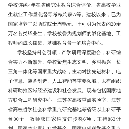
学校连续
4
年在省研究生教育综合评价、省高校毕业
生就业工作量化督导考核均获
A
等。建校以来，已为
国家培养了以两院院士周锡元、叶可明为代表的
20
余
万名各类毕业生，学校被誉为规划师的孵化基地、工
程师的成长摇篮、基础教育骨干的培育中心。
学校坚持科创引领，产学研用深度融合，科研综
合实力不断攀升。学校聚焦生态文明、乡村振兴、长
三角一体化等国家重大战略，主动对接先进材料、电
子信息、装备制造、人工智能等重要领域，以有组织
科研助推区域经济建设和社会发展。现有包括国家地
方联合工程研究中心、江苏省高校重点实验室、江苏
省高校哲学社会科学重点研究基地等省级以上科研平
台
30
个。教师获国家科技进步奖
6
项，主持
863
计
划、国家杰出青年科学基金、国家自然科学基金重点