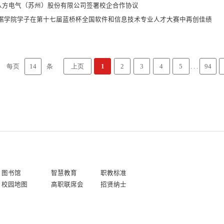
八方电气（苏州）股份有限公司签署校企合作协议
数据学院学子在第十七届蓝桥杯全国软件和信息技术专业人才大赛中再创佳绩
14
每页
条
. . .
上页
1
2
3
4
5
94
图书馆
智慧教育
职教标准
校园地图
高职联席会
招贤纳士