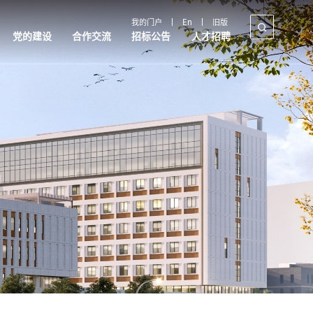
我的门户
En
旧版
党的建设
合作交流
招标公告
人才招聘
合作交流
招标公告
人才招聘
国内合作
采购公告
教师招聘
国际交流
政策解读
制度文件
产教融合
规章制度
政策制度