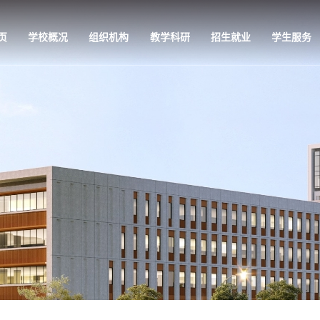
页
学校概况
组织机构
教学科研
招生就业
学生服务
教学科研
招生就业
学生服务
党的建设
专业介绍
招生信息网
学工公告
党组织架构
师资队伍
就业信息网
学生活动
党建快讯
培养方案
管理服务
理论视点
教学条件
校园风光
政策法规
科教研究