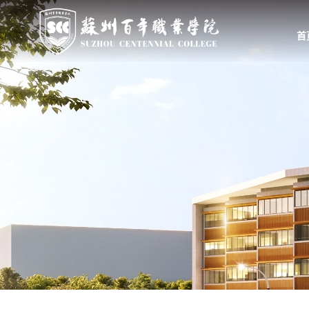
首
首页
学校概况
组织机构
学校简介
教学、教辅部门
校长致辞
行政、职能部门
学校领导
群团、基层党组织
举办方
大事记