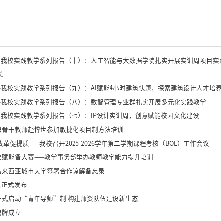
——我校实践教学系列报告（十）：人工智能与大数据学院扎实开展实训周项目实
长
—我校实践教学系列报告（九）：AI赋能4小时建筑快题，探索建筑设计人才培
——我校实践教学系列报告（八）：数智管理专业群扎实开展多元化实践教学
—我校实践教学系列报告（七）：IP设计实训周，创意赋能校园文化建设
织骨干教师赴博世参加敏捷化项目制方法培训
革促提质——我校召开2025-2026学年第二学期课程考核（BOE）工作会议​
准赋能备大赛——教学事务部举办教师教学能力提升培训
马来西亚城市大学签署合作谅解备忘录
象正式发布
正式启动“青年导师”制 构建师资队伍建设新生态
揭牌成立