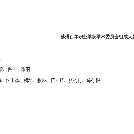
苏州百年职业学院学术委员会
组成人
明
根、鲁伟、张丽
军、侯玉杰、魏磊、张琳、伍立峰、张柯冉、葛存根