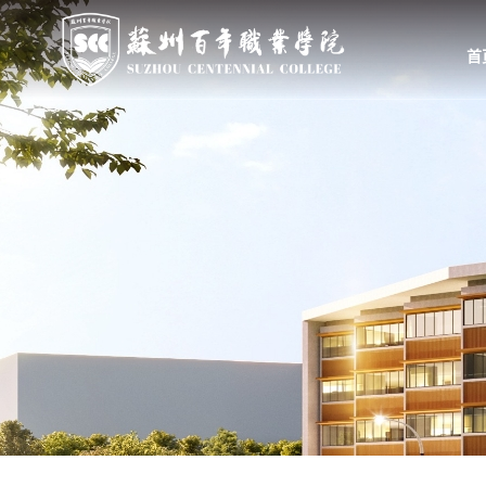
首
首页
学校概况
组织机构
学校简介
教学、教辅部门
校长致辞
行政、职能部门
学校领导
群团、基层党组织
举办方
大事记