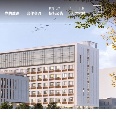
我的门户
En
旧版
党的建设
合作交流
招标公告
人才招聘
合作交流
招标公告
人才招聘
国内合作
采购公告
教师招聘
国际交流
政策解读
制度文件
产教融合
规章制度
政策制度