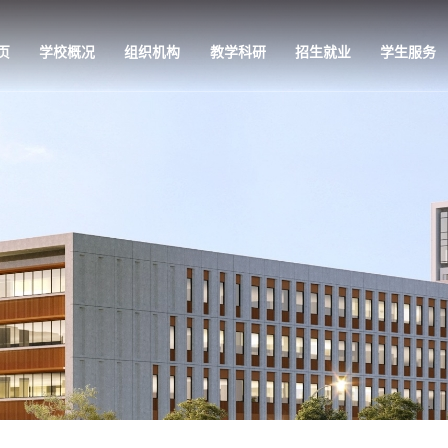
页
学校概况
组织机构
教学科研
招生就业
学生服务
教学科研
招生就业
学生服务
党的建设
专业介绍
招生信息网
学工公告
党组织架构
师资队伍
就业信息网
学生活动
党建快讯
培养方案
管理服务
理论视点
教学条件
校园风光
政策法规
科教研究