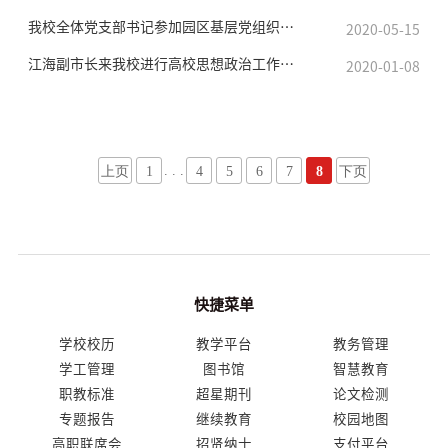
招标公告
我校全体党支部书记参加园区基层党组织书记轮训
2020-05-15
江海副市长来我校进行高校思想政治工作专题调研
2020-01-08
人才招聘
我的门户
En
旧版
. . .
上页
1
4
5
6
7
8
下页
快捷菜单
学校校历
教学平台
教务管理
学工管理
图书馆
智慧教育
职教标准
超星期刊
论文检测
专题报告
继续教育
校园地图
高职联席会
招贤纳士
支付平台