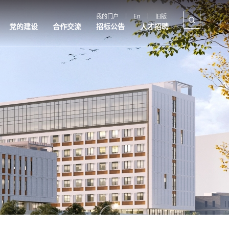
我的门户
En
旧版
党的建设
合作交流
招标公告
人才招聘
合作交流
招标公告
人才招聘
国内合作
采购公告
教师招聘
国际交流
政策解读
制度文件
产教融合
规章制度
政策制度