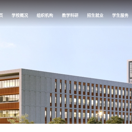
页
学校概况
组织机构
教学科研
招生就业
学生服务
教学科研
招生就业
学生服务
党的建设
专业介绍
招生信息网
学工公告
党组织架构
师资队伍
就业信息网
学生活动
党建快讯
培养方案
管理服务
理论视点
教学条件
校园风光
政策法规
科教研究