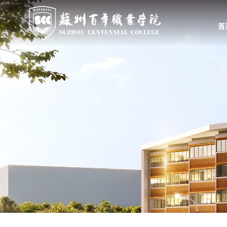
首
首页
学校概况
组织机构
学校简介
教学、教辅部门
校长致辞
行政、职能部门
学校领导
群团、基层党组织
举办方
大事记