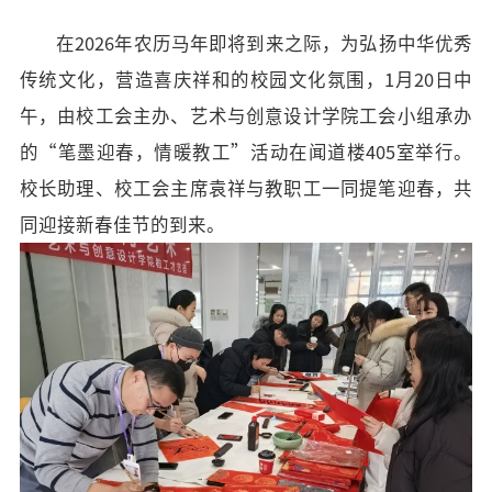
招标公告
在
2026年农历马年即将到来之际，为弘扬中华优秀
人才招聘
传统文化，营造喜庆祥和的校园文化氛围，1月20日中
午，由校工会主办、艺术与创意设计学院工会小组承办
我的门户
En
旧版
的“笔墨迎春，情暖教工”活动在闻道楼405室举行。
校长助理、校工会主席袁祥与教职工一同提笔迎春，共
同迎接新春佳节的到来。