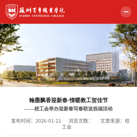
首页
学校概况
组织机构
教学科研
招生就业
翰墨飘香迎新春·情暖教工贺佳节
学生服务
——校工会举办迎新春写春联送祝福活动
党的建设
发布时间：2026-01-21
浏览次数：
文章来源：校
工会
合作交流