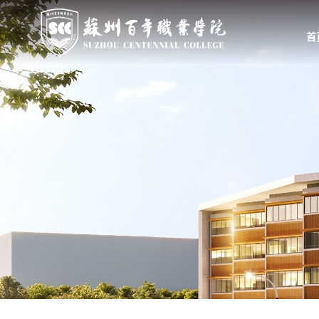
首
首页
学校概况
组织机构
学校简介
教学、教辅部门
校长致辞
行政、职能部门
学校领导
群团、基层党组织
举办方
大事记