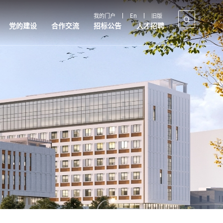
我的门户
En
旧版
党的建设
合作交流
招标公告
人才招聘
合作交流
招标公告
人才招聘
国内合作
采购公告
教师招聘
国际交流
政策解读
制度文件
产教融合
规章制度
政策制度