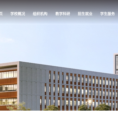
页
学校概况
组织机构
教学科研
招生就业
学生服务
教学科研
招生就业
学生服务
党的建设
专业介绍
招生信息网
学工公告
党组织架构
师资队伍
就业信息网
学生活动
党建快讯
培养方案
管理服务
理论视点
教学条件
校园风光
政策法规
科教研究