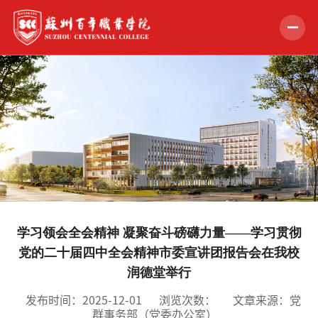
首页
学校概况
组织机构
教学科研
招生就业
学习领会全会精神 凝聚奋斗磅礴力量——学习贯彻
学生服务
党的二十届四中全会精神市委宣讲团报告会在我校
润德堂举行
党的建设
发布时间：2025-12-01
浏览次数：
文章来源：党
合作交流
群事务部（党委办公室）