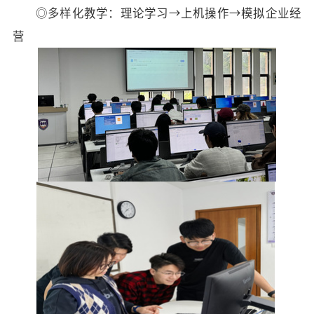
◎
多样化
教学：
理论学习
→
上机操作
→
模拟企业经
营