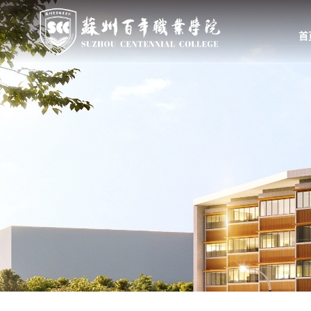
首
首页
学校概况
组织机构
学校简介
教学、教辅部门
校长致辞
行政、职能部门
学校领导
群团、基层党组织
举办方
大事记