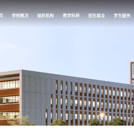
页
学校概况
组织机构
教学科研
招生就业
学生服务
教学科研
招生就业
学生服务
党的建设
专业介绍
招生信息网
学工公告
党组织架构
师资队伍
就业信息网
学生活动
党建快讯
培养方案
管理服务
理论视点
教学条件
校园风光
政策法规
科教研究