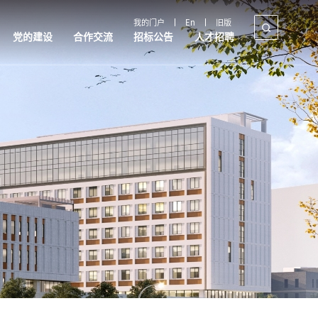
我的门户
En
旧版
党的建设
合作交流
招标公告
人才招聘
合作交流
招标公告
人才招聘
国内合作
采购公告
教师招聘
国际交流
政策解读
制度文件
产教融合
规章制度
政策制度