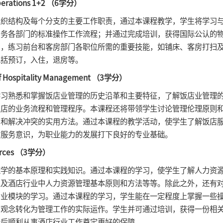
rations 1+2 （6学分）
结构及每个分支的主要工作职责，通过本课程教学，学生将学习与
务各部门的标准操作工作流程；并通过完成培训，获得国际公认的物业
习，练习前台和客房部门各职位所需的重要技能，如铺床、客房打扫
包括预订，入住，退房等。
 Hospitality Management （3学分）
熟悉和掌握饭店业管理的历史沿革和主要特征，了解饭店业管理的
饭店的业务流程和管理程序。本课程还将带领学生讨论管理伦理原则
，和解决冲突的实用方法。通过本课程的教学活动，使学生了解饭店
质服务意识，为职业能力的发展打下良好的专业基础。
rces （3学分）
的基本原理和实践知识。通过本课程的学习，使学生了解人力资源
以及酒店行业中人力资源管理基本原则和方法等等。除此之外，还有
专业模块的学习。通过本课程的学习，学生能在一定程度上掌握一些
和观念转化为管理工作的实际运作。学生并可通过培训，获得一份相
今后顺利从事酒店行业工作奠定更好的保障。