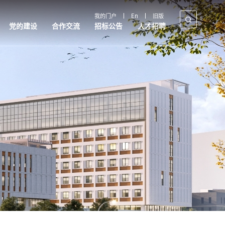
我的门户
En
旧版
党的建设
合作交流
招标公告
人才招聘
合作交流
招标公告
人才招聘
国内合作
采购公告
教师招聘
国际交流
政策解读
制度文件
产教融合
规章制度
政策制度