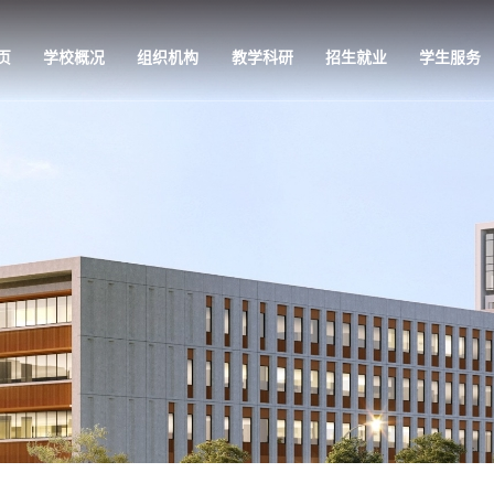
页
学校概况
组织机构
教学科研
招生就业
学生服务
教学科研
招生就业
学生服务
党的建设
专业介绍
招生信息网
学工公告
党组织架构
师资队伍
就业信息网
学生活动
党建快讯
培养方案
管理服务
理论视点
教学条件
校园风光
政策法规
科教研究