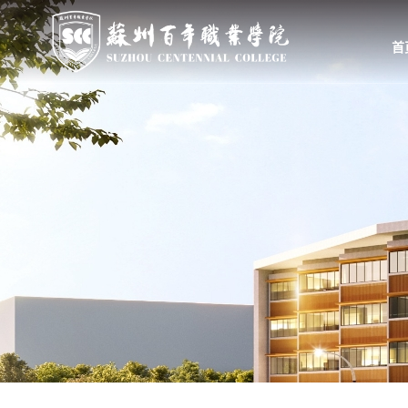
首
首页
学校概况
组织机构
学校简介
教学、教辅部门
校长致辞
行政、职能部门
学校领导
群团、基层党组织
举办方
大事记