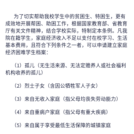
招标公告
为了切实帮助我校学生中的贫困生、特困生，更有
人才招聘
成效地开展帮困、助困工作，根据国家教育部、省教育
厅有关文件精神，结合学校实际，特制定本条例。凡我
我的门户
En
旧版
院在籍学生，家庭经济收入不足以支付在校学习、生活
基本费用，且符合下列条件之一者，可以申请建立家庭
经济困难学生档案：
（1）孤儿（无生活来源、无法定赡养人或社会福利
机构收养的孤儿）
（2）烈士子女（含因公牺牲军人子女）
（3）来自无收入家庭（指父母均丧失劳动能力）
（4）来自重病户家庭（指父母有重大疾病）
（5）来自属于享受最低生活保障的城镇家庭